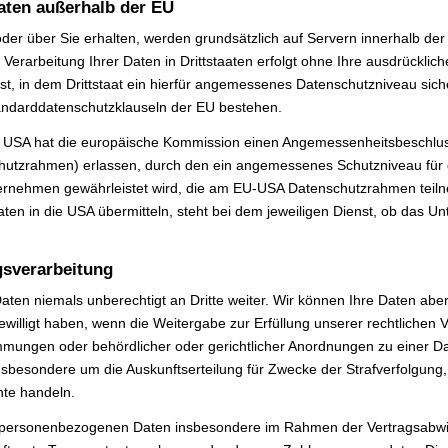
aten außerhalb der EU
 oder über Sie erhalten, werden grundsätzlich auf Servern innerhalb de
Verarbeitung Ihrer Daten in Drittstaaten erfolgt ohne Ihre ausdrückliche 
st, in dem Drittstaat ein hierfür angemessenes Datenschutzniveau sicher
andarddatenschutzklauseln der EU bestehen.
e USA hat die europäische Kommission einen Angemessenheitsbeschlu
utzrahmen) erlassen, durch den ein angemessenes Schutzniveau für 
rnehmen gewährleistet wird, die am EU-USA Datenschutzrahmen teiln
en in die USA übermitteln, steht bei dem jeweiligen Dienst, ob das 
gsverarbeitung
en niemals unberechtigt an Dritte weiter. Wir können Ihre Daten aber
willigt haben, wenn die Weitergabe zur Erfüllung unserer rechtlichen V
mmungen oder behördlicher oder gerichtlicher Anordnungen zu einer D
 insbesondere um die Auskunftserteilung für Zwecke der Strafverfolgun
hte handeln.
 personenbezogenen Daten insbesondere im Rahmen der Vertragsabwic