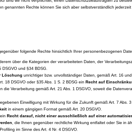
sind wir nicht verpflichtet, einen Datenschutzbeauftragten zu beste
n genannten Rechte können Sie sich aber selbstverständlich jederze
gegenüber folgende Rechte hinsichtlich Ihrer personenbezogenen Date
derem über die Kategorien der verarbeiteten Daten, der Verarbeitungs
 15 DSGVO und §34 BDSG.
er Löschung
unrichtiger bzw. unvollständiger Daten, gemäß Art. 16 
rt. 18 DSGVO oder §35 Abs. 1 S. 2 BDSG ein
Recht auf Einschränku
 die Verarbeitung gemäß Art. 21 Abs. 1 DSGVO, soweit die Datenvera
egebenen Einwilligung mit Wirkung für die Zukunft gemäß Art. 7 Abs.
keit
in einem gängigen Format gemäß Art. 20 DSGVO.
 ein
Recht darauf, nicht einer ausschließlich auf einer automatisi
werden
, die Ihnen gegenüber rechtliche Wirkung entfaltet oder Sie in ä
Profiling im Sinne des Art. 4 Nr. 4 DSGVO.