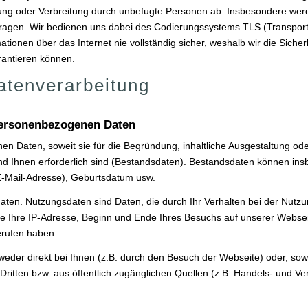
erung oder Verbreitung durch unbefugte Per­sonen ab. Insbesondere wer
rtragen. Wir bedienen uns dabei des Codierungssystems TLS (Transport
ationen über das Internet nie vollständig sicher, weshalb wir die Siche
rantieren können.
atenverarbeitung
personenbezogenen Daten
en Daten, soweit sie für die Begründung, inhaltliche Ausgestaltung od
nd Ihnen erforderlich sind (Bestandsdaten). Bestandsdaten können in
E-Mail-Adresse), Geburts­datum usw.
daten. Nutzungsdaten sind Daten, die durch Ihr Verhalten bei der Nu
re Ihre IP-Adresse, Beginn und Ende Ihres Besuchs auf unserer Webse
erufen haben.
eder direkt bei Ihnen (z.B. durch den Besuch der Webseite) oder, sow
Dritten bzw. aus öffentlich zugänglichen Quellen (z.B. Handels- und Ve