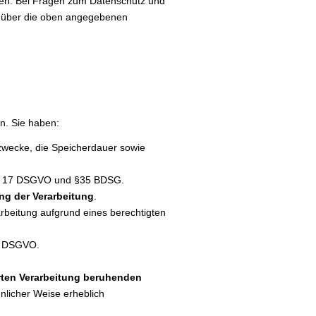
llen. Bei Fragen zum Datenschutz und
it über die oben angegebenen
n. Sie haben:
zwecke, die Speicherdauer sowie
und 17 DSGVO und §35 BDSG.
ng der Verarbeitung
.
rbeitung aufgrund eines berechtigten
 3 DSGVO.
erten Verarbeitung beruhenden
hnlicher Weise erheblich