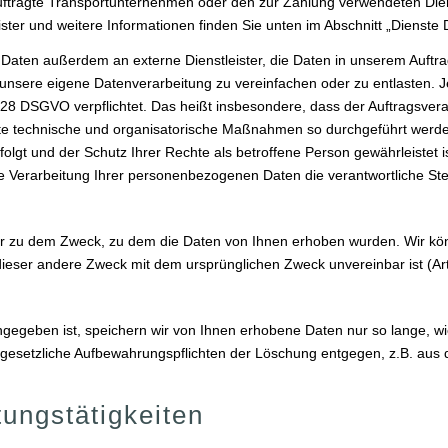
auftragte Transportunternehmen oder den zur Zahlung verwendeten Diens
eister und weitere Informationen finden Sie unten im Abschnitt „Dienste D
 Daten außerdem an externe Dienstleister, die Daten in unserem Auft
 unsere eigene Datenverarbeitung zu vereinfachen oder zu entlasten. J
28 DSGVO verpflichtet. Das heißt insbesondere, dass der Auftragsvera
ete technische und organisatorische Maßnahmen so durchgeführt werde
lgt und der Schutz Ihrer Rechte als betroffene Person gewährleistet i
die Verarbeitung Ihrer personenbezogenen Daten die verantwortliche St
nur zu dem Zweck, zu dem die Daten von Ihnen erhoben wurden. Wir k
ieser andere Zweck mit dem ursprünglichen Zweck unvereinbar ist (Art
ngegeben ist, speichern wir von Ihnen erhobene Daten nur so lange, wi
hen gesetzliche Aufbewahrungspflichten der Löschung entgegen, z.B. au
tungstätigkeiten