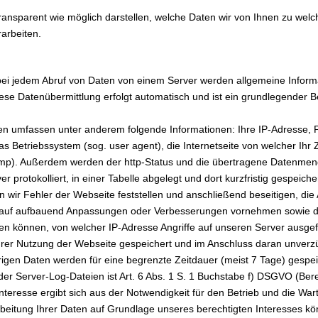
ansparent wie möglich darstellen, welche Daten wir von Ihnen zu welc
arbeiten.
 bei jedem Abruf von Daten von einem Server werden allgemeine Infor
Diese Datenübermittlung erfolgt automatisch und ist ein grundlegender 
n umfassen unter anderem folgende Informationen: Ihre IP-Adresse, P
Betriebssystem (sog. user agent), die Internetseite von welcher Ihr Zu
tamp). Außerdem werden der http-Status und die übertragene Datenmen
protokolliert, in einer Tabelle abgelegt und dort kurzfristig gespeich
 wir Fehler der Webseite feststellen und anschließend beseitigen, die
arauf aufbauend Anpassungen oder Verbesserungen vornehmen sowie di
hen können, von welcher IP-Adresse Angriffe auf unseren Server ausge
 Ihrer Nutzung der Webseite gespeichert und im Anschluss daran unverz
rigen Daten werden für eine begrenzte Zeitdauer (meist 7 Tage) gespei
er Server-Log-Dateien ist Art. 6 Abs. 1 S. 1 Buchstabe f) DSGVO (Bere
nteresse ergibt sich aus der Notwendigkeit für den Betrieb und die War
beitung Ihrer Daten auf Grundlage unseres berechtigten Interesses kö