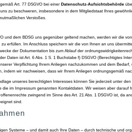
 gemäß Art. 77 DSGVO bei einer
Datenschutz-Aufsichtsbehörde
über
s zu beschweren, insbesondere in dem Mitgliedstaat Ihres gewöhnlich
 mutmaßlichen Verstoßes.
O und dem BDSG uns gegenüber geltend machen, werden wir die von I
zu erfüllen. Im Anschluss speichern wir die von Ihnen an uns übermitt
cke der Dokumentation bis zum Ablauf der ordnungswidrigkeitenrechtli
er Daten ist Art. 6 Abs. 1 S. 1 Buchstabe f) DSGVO (Berechtigtes Int
s unserer Verpflichtung Ihrem Anliegen nachzukommen und dem Bedarf,
en, indem wir nachweisen, dass wir Ihrem Anliegen ordnungsgemäß n
ndlage unseres berechtigten Interesses können Sie jederzeit unter d
te die im Impressum genannten Kontaktdaten. Wir weisen aber darauf hi
offenenrechte zwingend im Sinne des Art. 21 Abs. 1 DSGVO ist, da an
eignet sind.
nahmen
tigen Systeme – und damit auch Ihre Daten – durch technische und 